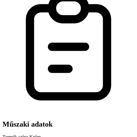
Műszaki adatok
Termék színe
Króm