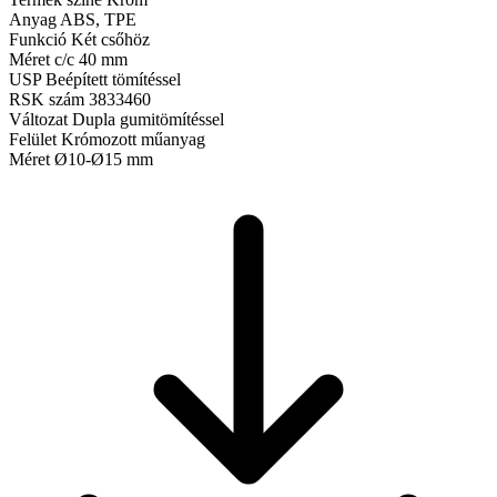
Anyag
ABS, TPE
Funkció
Két csőhöz
Méret
c/c 40 mm
USP
Beépített tömítéssel
RSK szám
3833460
Változat
Dupla gumitömítéssel
Felület
Krómozott műanyag
Méret
Ø10-Ø15 mm