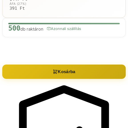
ÁFA (27%)
391 Ft
500
db raktáron
Azonnali szállítás
Raktáron:
500
db
Kosárba