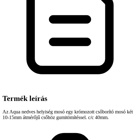
Termék leírás
Az Aqua nedves helyiség mosó egy krómozott csőborító mosó két
10-15mm átmérőjű csőhöz gumitömítéssel. c/c 40mm.