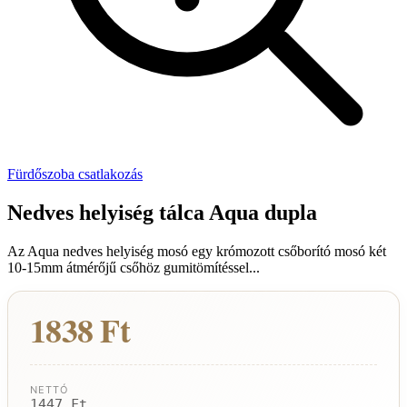
Fürdőszoba csatlakozás
Nedves helyiség tálca Aqua dupla
Az Aqua nedves helyiség mosó egy krómozott csőborító mosó két
10-15mm átmérőjű csőhöz gumitömítéssel...
1838 Ft
NETTÓ
1447 Ft