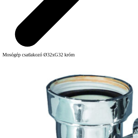
Mosógép csatlakozó Ø32xG32 króm