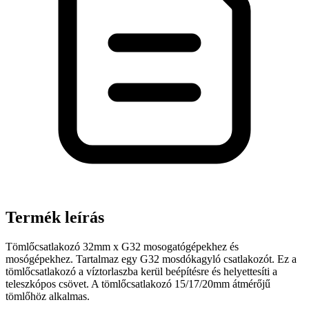
Termék leírás
Tömlőcsatlakozó 32mm x G32 mosogatógépekhez és
mosógépekhez. Tartalmaz egy G32 mosdókagyló csatlakozót. Ez a
tömlőcsatlakozó a víztorlaszba kerül beépítésre és helyettesíti a
teleszkópos csövet. A tömlőcsatlakozó 15/17/20mm átmérőjű
tömlőhöz alkalmas.