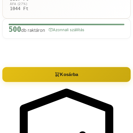
ÁFA (27%)
1044 Ft
500
db raktáron
Azonnali szállítás
Raktáron:
500
db
Kosárba