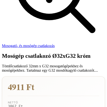
Mosogató- és mosógép csatlakozás
Mosógép csatlakozó Ø32xG32 króm
Tömlőcsatlakozó 32mm x G32 mosogatógépekhez és
mosógépekhez. Tartalmaz egy G32 mosdókagyló csatlakozót....
4911 Ft
NETTÓ
3867 Ft