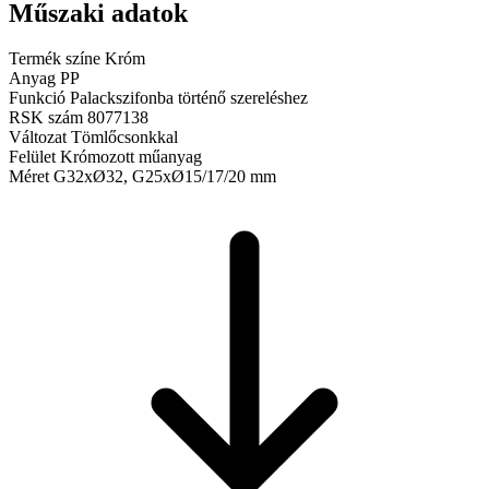
Műszaki adatok
Termék színe
Króm
Anyag
PP
Funkció
Palackszifonba történő szereléshez
RSK szám
8077138
Változat
Tömlőcsonkkal
Felület
Krómozott műanyag
Méret
G32xØ32, G25xØ15/17/20 mm