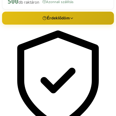
500
db raktáron
Azonnali szállítás
Érdeklődöm
Érdeklődés a termékről
V240
Név *
E-mail *
Telefon
Üzenet