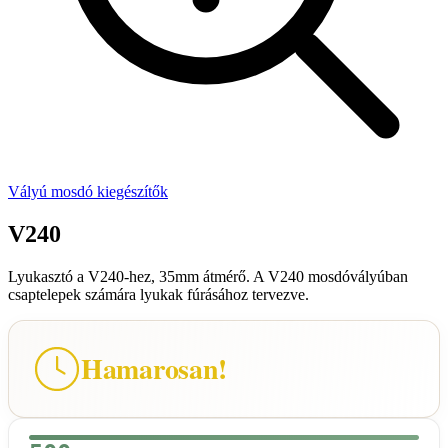
Vályú mosdó kiegészítők
V240
Lyukasztó a V240-hez, 35mm átmérő. A V240 mosdóvályúban
csaptelepek számára lyukak fúrásához tervezve.
Hamarosan!