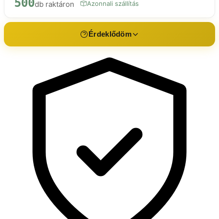
500
db raktáron
Azonnali szállítás
Érdeklődöm
Érdeklődés a termékről
V104
Név *
E-mail *
Telefon
Üzenet