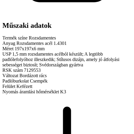
Műszaki adatok
Termék színe
Rozsdamentes
Anyag
Rozsdamentes acél 1.4301
Méret
197x197x6 mm
USP
1,5 mm rozsdamentes acélból készült; A legtöbb
padlólefolyóhoz illeszkedik; Stílusos dizájn, amely jó átfolyási
sebességet biztosít; Svédországban gyártva
RSK szám
7129553
Változat
Bordázott rács
Padlóburkolat
Csempék
Felület
Kefézett
Nyomás áramlási hőmérséklet
K3