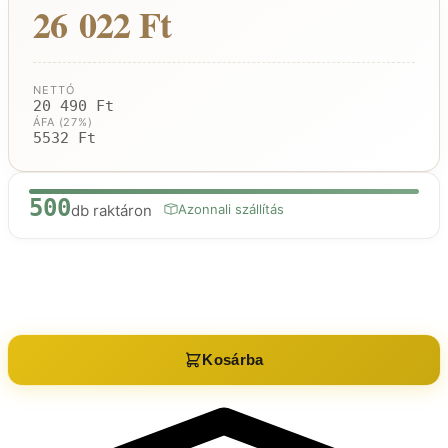
26 022 Ft
NETTÓ
20 490 Ft
ÁFA (27%)
5532 Ft
500
db raktáron
Azonnali szállítás
Raktáron:
500
db
Kosárba