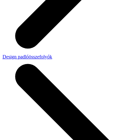
Design padlóösszefolyók