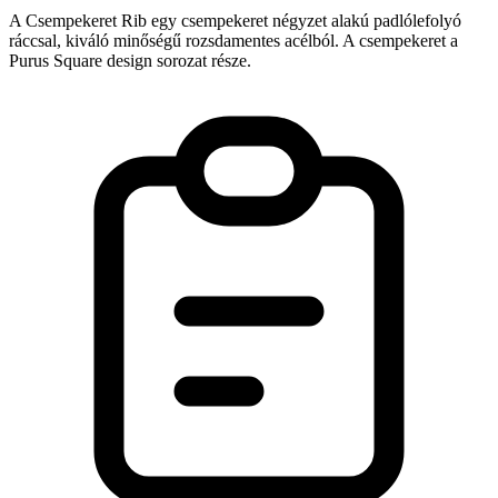
A Csempekeret Rib egy csempekeret négyzet alakú padlólefolyó
ráccsal, kiváló minőségű rozsdamentes acélból. A csempekeret a
Purus Square design sorozat része.