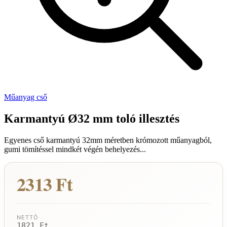
Műanyag cső
Karmantyú Ø32 mm toló illesztés
Egyenes cső karmantyú 32mm méretben krómozott műanyagból,
gumi tömítéssel mindkét végén behelyezés...
2313 Ft
NETTÓ
1821 Ft