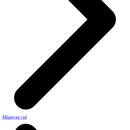
Műanyag cső