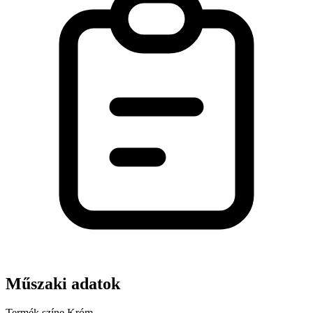
Műszaki adatok
Termék színe
Króm