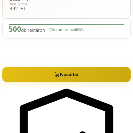
ÁFA (27%)
492 Ft
500
db raktáron
Azonnali szállítás
Raktáron:
500
db
Kosárba