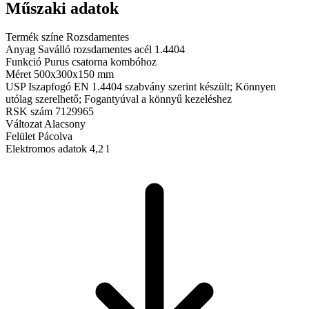
Műszaki adatok
Termék színe
Rozsdamentes
Anyag
Saválló rozsdamentes acél 1.4404
Funkció
Purus csatorna kombóhoz
Méret
500x300x150 mm
USP
Iszapfogó EN 1.4404 szabvány szerint készült; Könnyen
utólag szerelhető; Fogantyúval a könnyű kezeléshez
RSK szám
7129965
Változat
Alacsony
Felület
Pácolva
Elektromos adatok
4,2 l