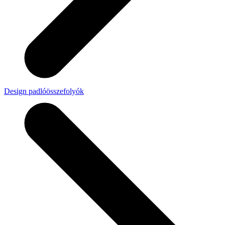
Design padlóösszefolyók