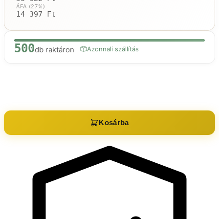
ÁFA (27%)
14 397 Ft
500
db raktáron
Azonnali szállítás
Raktáron:
500
db
Kosárba