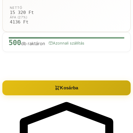
NETTÓ
15 320 Ft
ÁFA (27%)
4136 Ft
500
db raktáron
Azonnali szállítás
Raktáron:
500
db
Kosárba