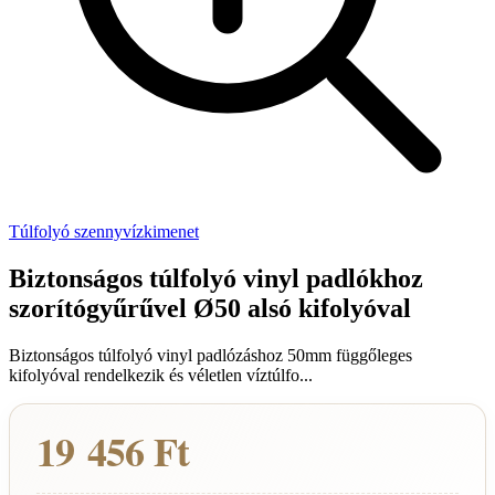
Túlfolyó szennyvízkimenet
Biztonságos túlfolyó vinyl padlókhoz
szorítógyűrűvel Ø50 alsó kifolyóval
Biztonságos túlfolyó vinyl padlózáshoz 50mm függőleges
kifolyóval rendelkezik és véletlen víztúlfo...
19 456 Ft