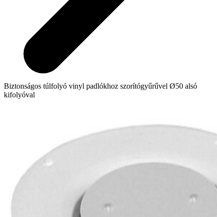
Biztonságos túlfolyó vinyl padlókhoz szorítógyűrűvel Ø50 alsó
kifolyóval