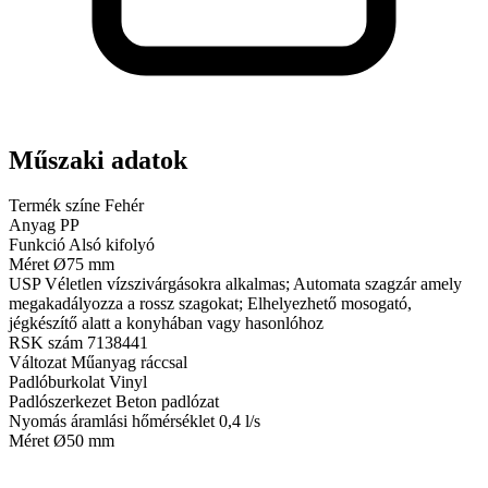
Műszaki adatok
Termék színe
Fehér
Anyag
PP
Funkció
Alsó kifolyó
Méret
Ø75 mm
USP
Véletlen vízszivárgásokra alkalmas; Automata szagzár amely
megakadályozza a rossz szagokat; Elhelyezhető mosogató,
jégkészítő alatt a konyhában vagy hasonlóhoz
RSK szám
7138441
Változat
Műanyag ráccsal
Padlóburkolat
Vinyl
Padlószerkezet
Beton padlózat
Nyomás áramlási hőmérséklet
0,4 l/s
Méret
Ø50 mm