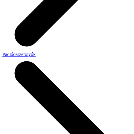
Padlóösszefolyók