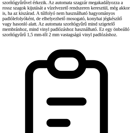
szorítógyűrűvel érkezik. Az automata szagzár megakadályozza a
rossz szagok kijutását a vízelvezető rendszeren keresztül, még akkor
is, ha az kiszárad. A túlfolyó nem használható hagyományos
padlólefolyóként, de elhelyezhető mosogató, konyhai jégkészítő
vagy hasonló alatt. Az automata szorítógyűrű mind szigetelő
membránhoz, mind vinyl padlózáshoz használható. Ez egy önbeálló
szorítógyűrű 1,5 mm-től 2 mm vastagságú vinyl padlózáshoz.