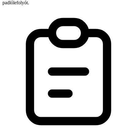
padlólefolyót.