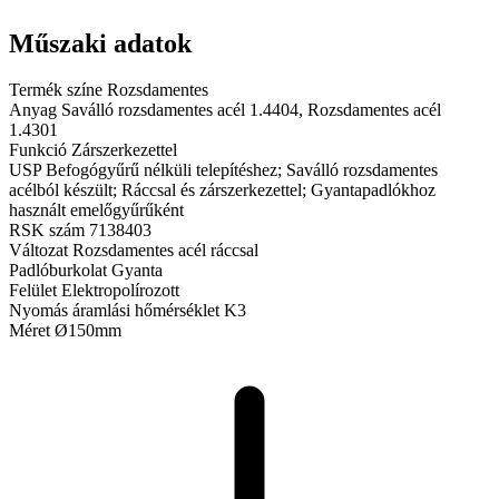
Műszaki adatok
Termék színe
Rozsdamentes
Anyag
Saválló rozsdamentes acél 1.4404, Rozsdamentes acél
1.4301
Funkció
Zárszerkezettel
USP
Befogógyűrű nélküli telepítéshez; Saválló rozsdamentes
acélból készült; Ráccsal és zárszerkezettel; Gyantapadlókhoz
használt emelőgyűrűként
RSK szám
7138403
Változat
Rozsdamentes acél ráccsal
Padlóburkolat
Gyanta
Felület
Elektropolírozott
Nyomás áramlási hőmérséklet
K3
Méret
Ø150mm