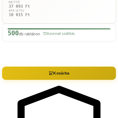
NETTÓ
37 093 Ft
ÁFA (27%)
10 015 Ft
500
db raktáron
Azonnali szállítás
Raktáron:
500
db
Kosárba