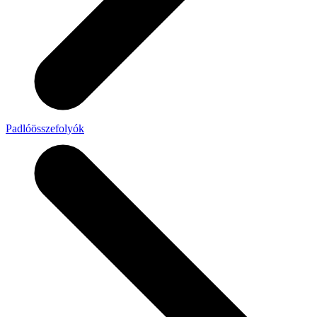
Padlóösszefolyók