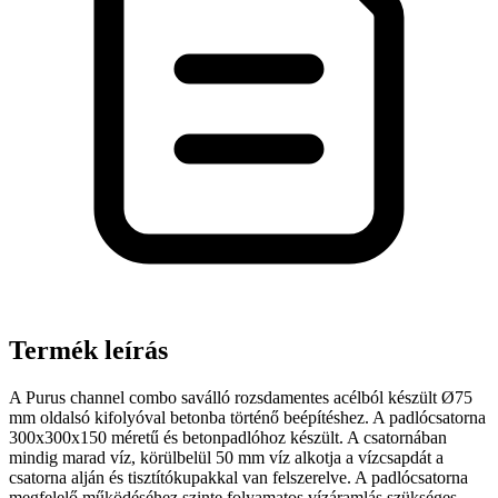
Termék leírás
A Purus channel combo saválló rozsdamentes acélból készült Ø75
mm oldalsó kifolyóval betonba történő beépítéshez. A padlócsatorna
300x300x150 méretű és betonpadlóhoz készült. A csatornában
mindig marad víz, körülbelül 50 mm víz alkotja a vízcsapdát a
csatorna alján és tisztítókupakkal van felszerelve. A padlócsatorna
megfelelő működéséhez szinte folyamatos vízáramlás szükséges.