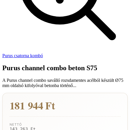
Purus csatorna kombó
Purus channel combo beton S75
A Purus channel combo saválló rozsdamentes acélból készült Ø75
mm oldalsó kifolyóval betonba történő...
181 944 Ft
NETTÓ
143 263 Ft