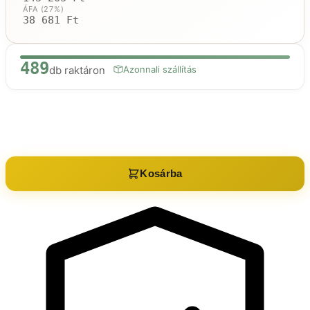
ÁFA (27%)
38 681 Ft
489
db raktáron
Azonnali szállítás
Raktáron:
489
db
Kosárba