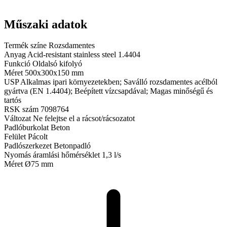
Műszaki adatok
Termék színe
Rozsdamentes
Anyag
Acid-resistant stainless steel 1.4404
Funkció
Oldalsó kifolyó
Méret
500x300x150 mm
USP
Alkalmas ipari környezetekben; Saválló rozsdamentes acélból
gyártva (EN 1.4404); Beépített vízcsapdával; Magas minőségű és
tartós
RSK szám
7098764
Változat
Ne felejtse el a rácsot/rácsozatot
Padlóburkolat
Beton
Felület
Pácolt
Padlószerkezet
Betonpadló
Nyomás áramlási hőmérséklet
1,3 l/s
Méret
Ø75 mm