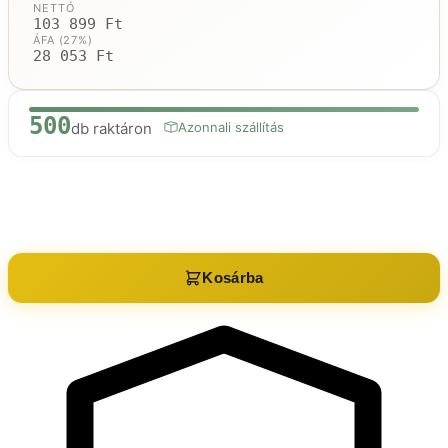
NETTÓ
103 899 Ft
ÁFA (27%)
28 053 Ft
500
db raktáron
Azonnali szállítás
Raktáron:
500
db
Kosárba