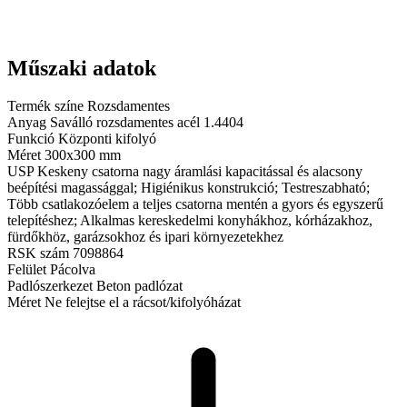
Műszaki adatok
Termék színe
Rozsdamentes
Anyag
Saválló rozsdamentes acél 1.4404
Funkció
Központi kifolyó
Méret
300x300 mm
USP
Keskeny csatorna nagy áramlási kapacitással és alacsony
beépítési magassággal; Higiénikus konstrukció; Testreszabható;
Több csatlakozóelem a teljes csatorna mentén a gyors és egyszerű
telepítéshez; Alkalmas kereskedelmi konyhákhoz, kórházakhoz,
fürdőkhöz, garázsokhoz és ipari környezetekhez
RSK szám
7098864
Felület
Pácolva
Padlószerkezet
Beton padlózat
Méret
Ne felejtse el a rácsot/kifolyóházat