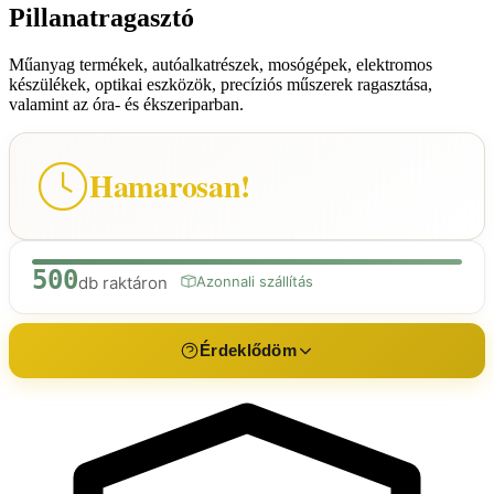
Pillanatragasztó
Műanyag termékek, autóalkatrészek, mosógépek, elektromos
készülékek, optikai eszközök, precíziós műszerek ragasztása,
valamint az óra- és ékszeriparban.
Hamarosan!
500
db raktáron
Azonnali szállítás
Érdeklődöm
Érdeklődés a termékről
Pillanatragasztó
Név *