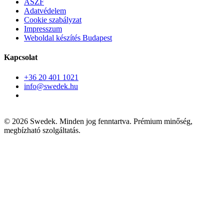
ÁSZF
Adatvédelem
Cookie szabályzat
Impresszum
Weboldal készítés Budapest
Kapcsolat
+36 20 401 1021
info@swedek.hu
2100 Gödöllő,
Szent János utca 7.
© 2026 Swedek. Minden jog fenntartva. Prémium minőség,
megbízható szolgáltatás.