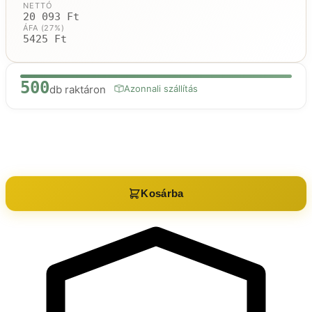
NETTÓ
20 093 Ft
ÁFA (27%)
5425 Ft
500
db raktáron
Azonnali szállítás
Raktáron:
500
db
Kosárba