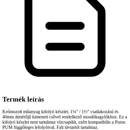
Termék leírás
Krómozott műanyag kifolyó készlet, 1¼" / 1½" csatlakozású és
40mm átmérőjű kimeneti csővel rendelkező mosdókagylókhoz. Ez a
kifolyó készlet nem tartalmaz vízcsapdát, ezért kompatibilis a Purus
PUM függőleges lefolyóival. Fali távtartót tartalmaz.