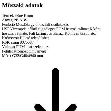
Műszaki adatok
Termék színe
Króm
Anyag
PP, ABS
Funkció
Mosdókagylóhoz, fali csatlakozás
USP
Vízcsapda nélkül függőleges PUM használatához; Kívánt
hosszra vágható; Fali karimát tartalmaz; Könnyen tisztítható;
Krómozott látható telepítéshez
RSK szám
8075537
Változat
PUM alsó szelephez
Felület
Krómozott műanyag
Méret
G32/G40xØ40 mm