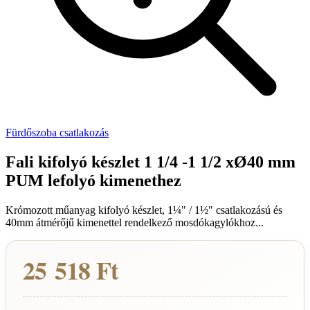
Fürdőszoba csatlakozás
Fali kifolyó készlet 1 1/4 -1 1/2 xØ40 mm
PUM lefolyó kimenethez
Krómozott műanyag kifolyó készlet, 1¼" / 1½" csatlakozású és
40mm átmérőjű kimenettel rendelkező mosdókagylókhoz...
25 518 Ft