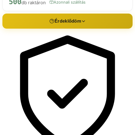
500
db raktáron
Azonnali szállítás
Érdeklődöm
Érdeklődés a termékről
Öblítő gomb V130-hoz
Név *
E-mail *
Telefon
Üzenet