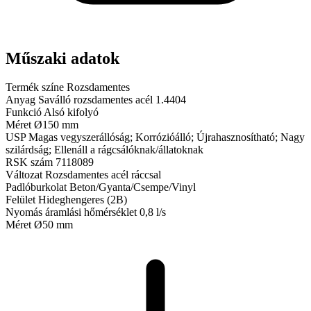
Műszaki adatok
Termék színe
Rozsdamentes
Anyag
Saválló rozsdamentes acél 1.4404
Funkció
Alsó kifolyó
Méret
Ø150 mm
USP
Magas vegyszerállóság; Korrózióálló; Újrahasznosítható; Nagy
szilárdság; Ellenáll a rágcsálóknak/állatoknak
RSK szám
7118089
Változat
Rozsdamentes acél ráccsal
Padlóburkolat
Beton/Gyanta/Csempe/Vinyl
Felület
Hideghengeres (2B)
Nyomás áramlási hőmérséklet
0,8 l/s
Méret
Ø50 mm