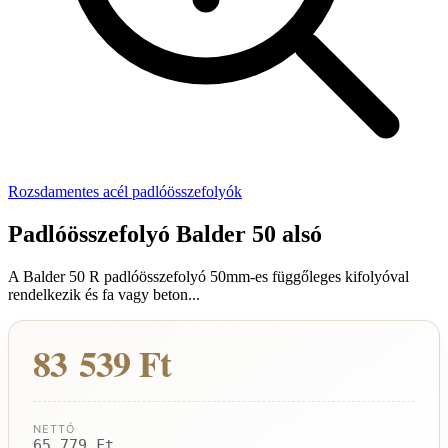
Rozsdamentes acél padlóösszefolyók
Padlóösszefolyó Balder 50 alsó
A Balder 50 R padlóösszefolyó 50mm-es függőleges kifolyóval
rendelkezik és fa vagy beton...
83 539 Ft
NETTÓ
65 779 Ft