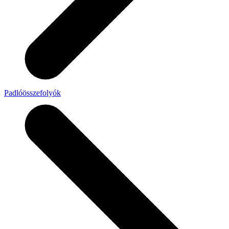
Padlóösszefolyók