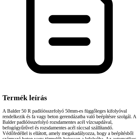
Termék leírás
A Balder 50 R padlóösszefolyó 50mm-es függőleges kifolyóval
rendelkezik és fa vagy beton gerendázatba való beépítésre szolgál. A
Balder padlóösszefolyó rozsdamentes acél vízcsapdával,
befogógyűrűvel és rozsdamentes acél ráccsal szállítandó.
Védőfedéllel is ellátott, amely megakadályozza, hogy a beépítésből
származó beton vagy törmelék bejusson a lefolyóba. Az automatikus