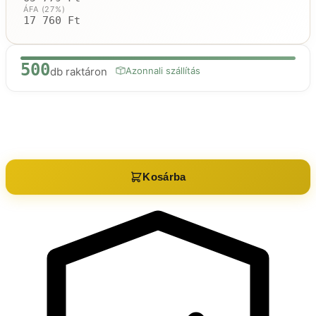
ÁFA (27%)
17 760 Ft
500
db raktáron
Azonnali szállítás
Raktáron:
500
db
Kosárba