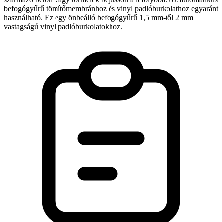
befogógyűrű tömítőmembránhoz és vinyl padlóburkolathoz egyaránt
használható. Ez egy önbeálló befogógyűrű 1,5 mm-től 2 mm
vastagságú vinyl padlóburkolatokhoz.