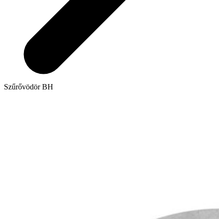
Szűrővödör BH