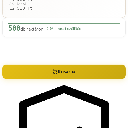
ÁFA (27%)
12 510 Ft
500
db raktáron
Azonnali szállítás
Raktáron:
500
db
Kosárba