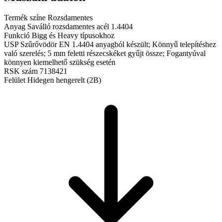
Termék színe
Rozsdamentes
Anyag
Saválló rozsdamentes acél 1.4404
Funkció
Bigg és Heavy típusokhoz
USP
Szűrővödör EN 1.4404 anyagból készült; Könnyű telepítéshez
való szerelés; 5 mm feletti részecskéket gyűjt össze; Fogantyúval
könnyen kiemelhető szükség esetén
RSK szám
7138421
Felület
Hidegen hengerelt (2B)