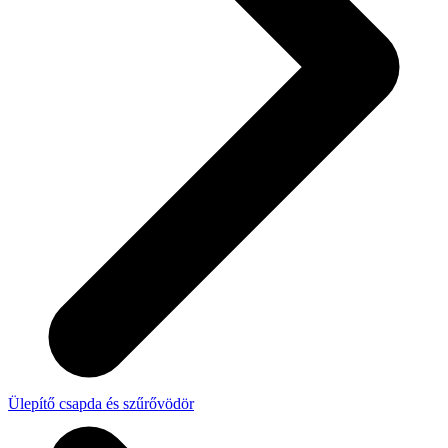
Ülepítő csapda és szűrővödör