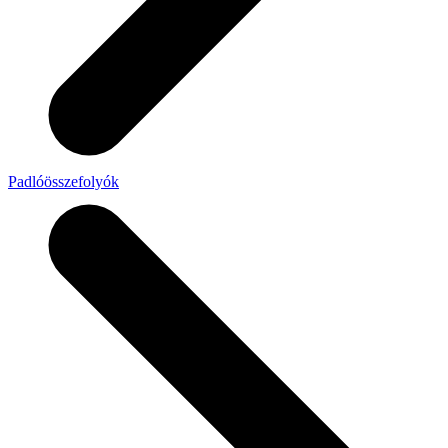
Padlóösszefolyók