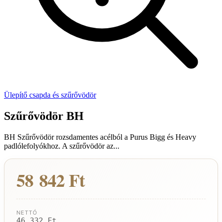
Ülepítő csapda és szűrővödör
Szűrővödör BH
BH Szűrővödör rozsdamentes acélból a Purus Bigg és Heavy
padlólefolyókhoz. A szűrővödör az...
58 842 Ft
NETTÓ
46 332 Ft