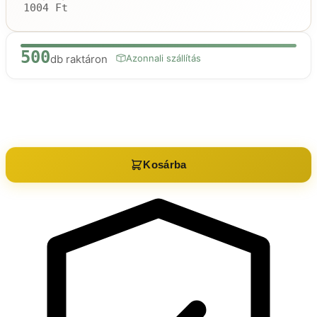
1004 Ft
500
db raktáron
Azonnali szállítás
Raktáron:
500
db
Kosárba