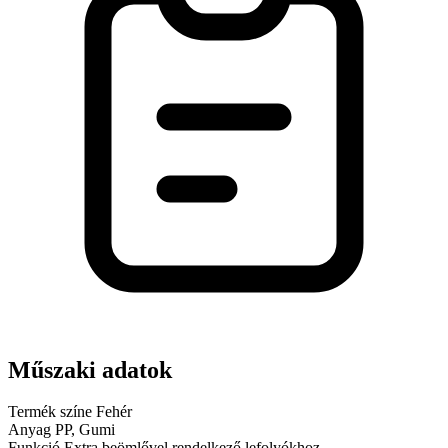
Műszaki adatok
Termék színe
Fehér
Anyag
PP, Gumi
Funkció
Extra beömlővel rendelkező lefolyókhoz