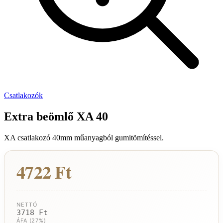
Csatlakozók
Extra beömlő XA 40
XA csatlakozó 40mm műanyagból gumitömítéssel.
4722 Ft
NETTÓ
3718 Ft
ÁFA (27%)