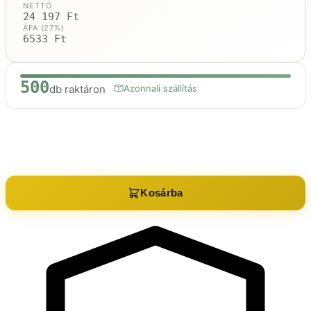
NETTÓ
24 197 Ft
ÁFA (27%)
6533 Ft
500
db raktáron
Azonnali szállítás
Raktáron:
500
db
Kosárba