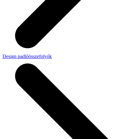
Design padlóösszefolyók