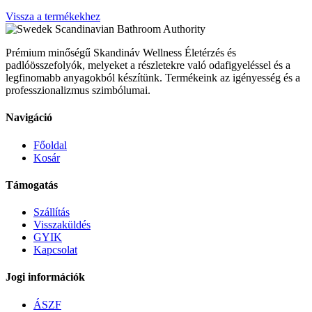
Vissza a termékekhez
Scandinavian Bathroom Authority
Prémium minőségű Skandináv Wellness Életérzés és
padlóösszefolyók, melyeket a részletekre való odafigyeléssel és a
legfinomabb anyagokból készítünk. Termékeink az igényesség és a
professzionalizmus szimbólumai.
Navigáció
Főoldal
Kosár
Támogatás
Szállítás
Visszaküldés
GYIK
Kapcsolat
Jogi információk
ÁSZF