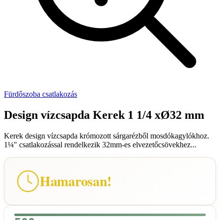
Fürdőszoba csatlakozás
Design vízcsapda Kerek 1 1/4 xØ32 mm
Kerek design vízcsapda krómozott sárgarézből mosdókagylókhoz.
1¼" csatlakozással rendelkezik 32mm-es elvezetőcsövekhez...
Hamarosan!