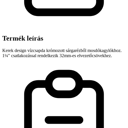
Termék leírás
Kerek design vízcsapda krómozott sárgarézből mosdókagylókhoz.
1¼" csatlakozással rendelkezik 32mm-es elvezetőcsövekhez.