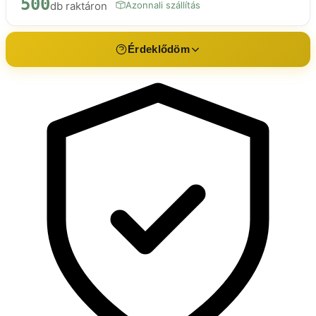
500
db raktáron
Azonnali szállítás
Érdeklődöm
Érdeklődés a termékről
Design vízcsapda Kerek 1 1/4 xØ32 mm
Név *
E-mail *
Telefon
Üzenet