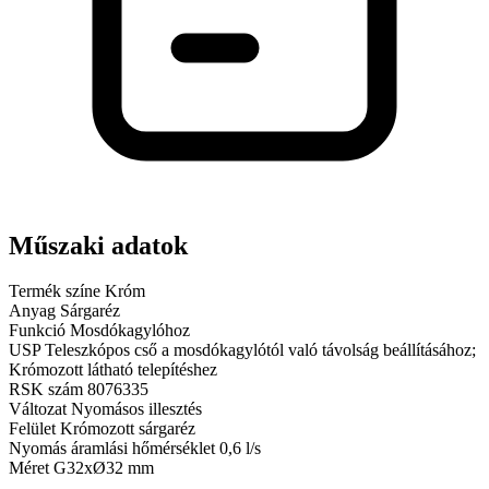
Műszaki adatok
Termék színe
Króm
Anyag
Sárgaréz
Funkció
Mosdókagylóhoz
USP
Teleszkópos cső a mosdókagylótól való távolság beállításához;
Krómozott látható telepítéshez
RSK szám
8076335
Változat
Nyomásos illesztés
Felület
Krómozott sárgaréz
Nyomás áramlási hőmérséklet
0,6 l/s
Méret
G32xØ32 mm