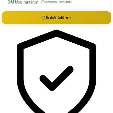
500
db raktáron
Azonnali szállítás
Érdeklődöm
Érdeklődés a termékről
Fenékszelep készlet kosárszűrővel
Név *
E-mail *
Telefon
Üzenet