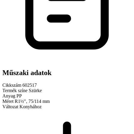
Műszaki adatok
Cikkszám
602517
Termék színe
Szürke
Anyag
PP
Méret
R1½", 75/114 mm
Változat
Konyhához