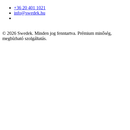
+36 20 401 1021
info@swedek.hu
2100 Gödöllő,
Szent János utca 7.
© 2026 Swedek. Minden jog fenntartva. Prémium minőség,
megbízható szolgáltatás.