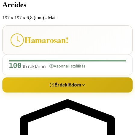
Arcides
197 x 197 x 6,8 (mm) - Matt
Hamarosan!
100
db raktáron
Azonnali szállítás
Érdeklődöm
Érdeklődés a termékről
Arcides
Név *