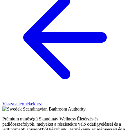
Vissza a termékekhez
Scandinavian Bathroom Authority
Prémium minőségű Skandináv Wellness Életérzés és
padlóösszefolyók, melyeket a részletekre való odafigyeléssel és a
legfinomabb anyagokból készítünk. Termékeink az igényesség és a