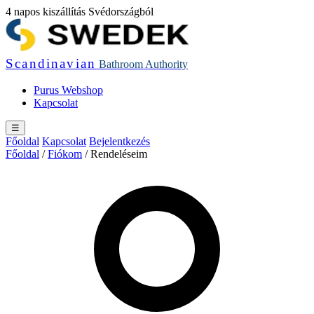
4 napos kiszállítás Svédországból
Scandinavian
Bathroom
Authority
Purus Webshop
Kapcsolat
☰
Főoldal
Kapcsolat
Bejelentkezés
Főoldal
/
Fiókom
/
Rendeléseim