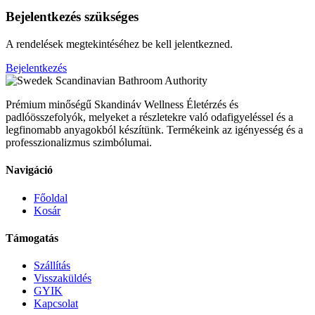
Bejelentkezés szükséges
A rendelések megtekintéséhez be kell jelentkezned.
Bejelentkezés
Scandinavian Bathroom Authority
Prémium minőségű Skandináv Wellness Életérzés és
padlóösszefolyók, melyeket a részletekre való odafigyeléssel és a
legfinomabb anyagokból készítünk. Termékeink az igényesség és a
professzionalizmus szimbólumai.
Navigáció
Főoldal
Kosár
Támogatás
Szállítás
Visszaküldés
GYIK
Kapcsolat